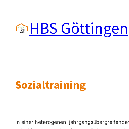
Zum
Inhalt
HBS Göttingen
springen
Sozialtraining
In einer heterogenen, jahrgangsübergreifenden