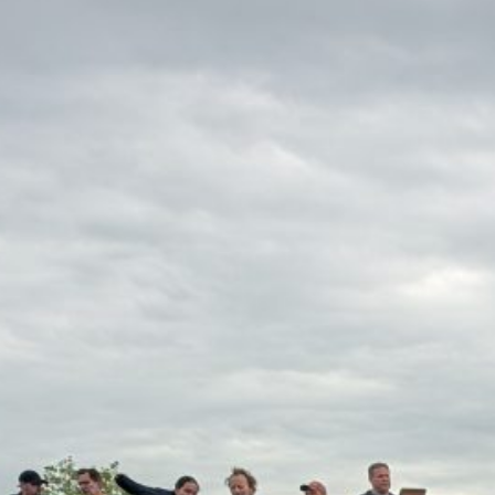
10. Juni 2026
Am Sonntag, den 31.05.2026, haben wir 
Schülerinnen und Schülern am Sparkass
Göttinger Jahnstadion teilgenommen. S
herrschte gespannte Vorfreude. Nach d
Startnummern wurden die Kinder in Kle
eingeteilt. Unsere Mitarbeiterinnen begle
Gruppen als Begleitläuferinnen und sorg
Sicherheit, Motivation und gute Stimmu
kurzen Erwärmung fiel der Startschuss f
zum Beitrag