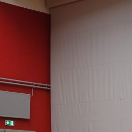
Konzentration und positiver Anspannung
setzten sich in der C-Klasse die Nachw
und Liam durch. Sieger in der B-Klasse
Gordon und in der A-Klasse belegten Bj
zum Beitrag