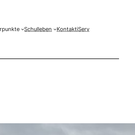
rpunkte
Schulleben
Kontakt
iServ
uf