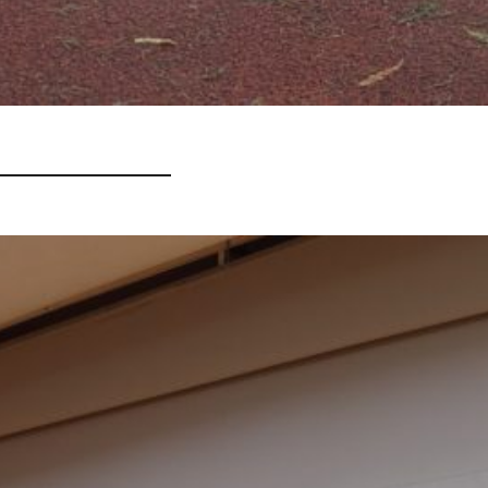
rnier
ert und die
ert: Fast die
nahmen an unserem
t äußerster