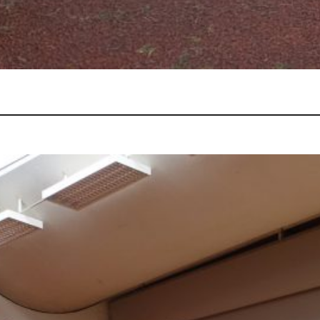
schulinternes Tischtennistu
1. Juni 2026
In allen Freizeitstunden hatten sie traini
persönlichen Leistungen deutlich gesteig
Hälfte aller Schülerinnen und Schüler 
schulinternen Tischtennisturnier teil. Mi