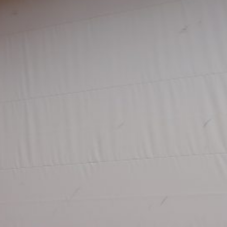
 bis zum Schluss
uchstalente Tabea
 waren Jason und
arne und…