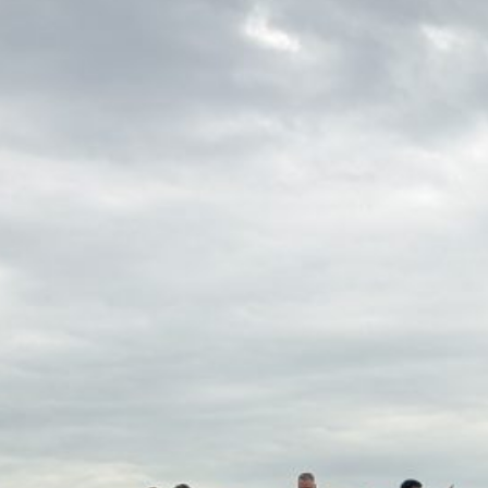
mit 13
enlauf im
chon beim Treffen
er Ausgabe der
ingruppen
iteten diese
ten so für
ng. Nach einer
ür die ersten…